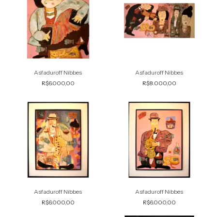
Asfaduroff Nibbes
Asfaduroff Nibbes
R$6.000,00
R$8.000,00
Asfaduroff Nibbes
Asfaduroff Nibbes
R$6.000,00
R$6.000,00