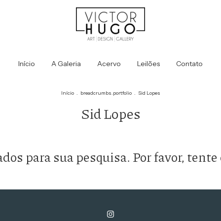
Início
A Galeria
Acervo
Leilões
Contato
Início
.
breadcrumbs.portfolio
.
Sid Lopes
Sid Lopes
os para sua pesquisa. Por favor, tente 